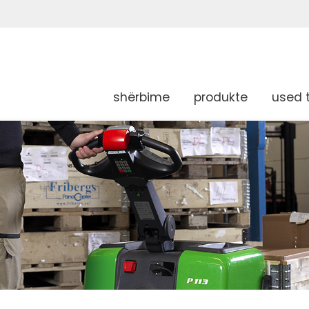
shërbime
produkte
used 
g