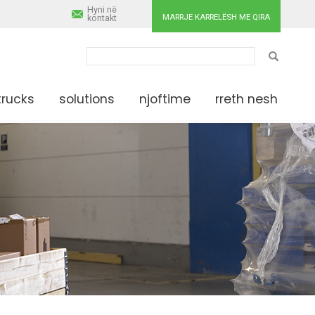
Hyni në
MARRJE KARRELËSH ME QIRA
kontakt
KËRKO
trucks
solutions
njoftime
rreth nesh