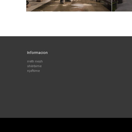
Informacion
rreth nesh
shërbime
njoftime