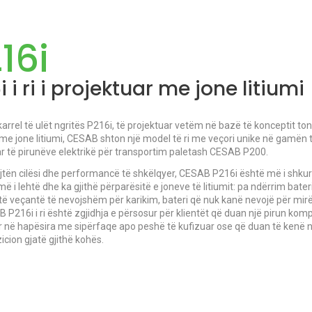
16i
i i ri i projektuar me jone litiumi
arrel të ulët ngritës P216i, të projektuar vetëm në bazë të konceptit to
me jone litiumi, CESAB shton një model të ri me veçori unike në gamën
r të pirunëve elektrikë për transportim paletash CESAB P200.
jtën cilësi dhe performancë të shkëlqyer, CESAB P216i është më i shkurt
më i lehtë dhe ka gjithë përparësitë e joneve të litiumit: pa ndërrim bater
të veçantë të nevojshëm për karikim, bateri që nuk kanë nevojë për mir
B P216i i ri është zgjidhja e përsosur për klientët që duan një pirun kom
 në hapësira me sipërfaqe apo peshë të kufizuar ose që duan të kenë n
icion gjatë gjithë kohës.