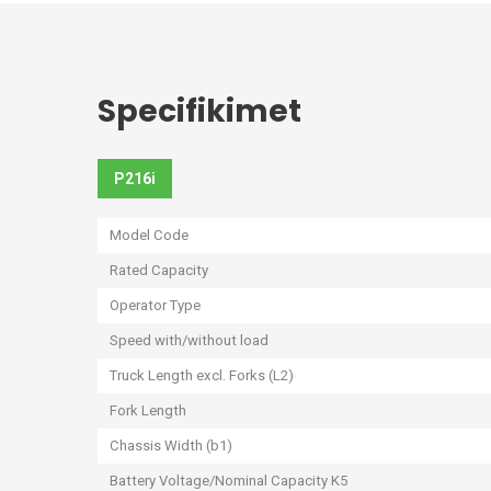
Specifikimet
P216i
Model Code
Rated Capacity
Operator Type
Speed with/without load
Truck Length excl. Forks (L2)
Fork Length
Chassis Width (b1)
Battery Voltage/Nominal Capacity K5