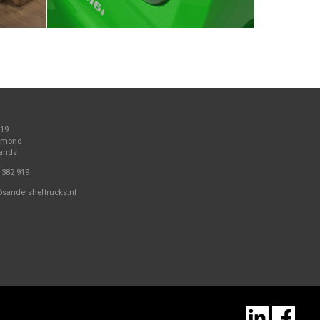
 19
elmond
lands
 382 919
@sandersheftrucks.nl