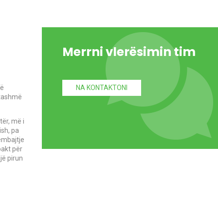
Merrni vlerësimin tim
në
NA KONTAKTONI
 tashmë
ër, më i
ish, pa
ëmbajtje
pakt për
jë pirun