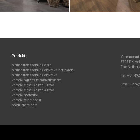
Produkte
Varenschut
5705 DK H
pirunë transportues dore
The Nether
pirunë transportues elektrikë për paleta
pirunë transportues elektrikë
Tel:
+31 492
karrelë ngritës të mbledhshëm
Email:
info
karrelë elektrikë me 3 rrota
karrelë elektrikë me 4 rrota
karrelë motorikë
karrelë të përdorur
produkte të tjera