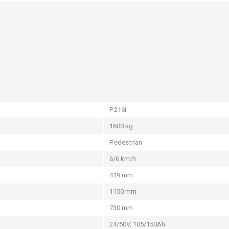
P216i
1600 kg
Pedestrian
6/6 km/h
419 mm
1150 mm
730 mm
24/50V, 105/150Ah