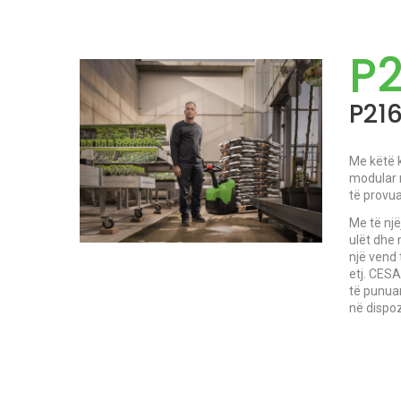
P2
P216
Me këtë k
modular 
të provua
Me të një
ulët dhe 
një vend 
etj. CESA
të punuar
në dispoz