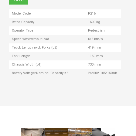
Model Code
P216i
Rated Capacity
1600 kg
Operator Type
Pedestrian
Speed with/without load
6/6 km/h
Truck Length excl. Forks (L2)
419 mm
Fork Length
1150 mm
Chassis Width (b1)
730 mm
Battery Voltage/Nominal Capacity K5
24/50V, 105/150Ah