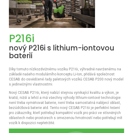
P216i
nový P216i s lithium-iontovou
baterií
Díky tomuto nízkozdvižnému vozíku P216i, výhradně navrženému na
základě našeho modulárního konceptu Li-Ion, přidává společnost
CESAB do osvědčené řady paletových vozíků CESAB P200 nový model
s jedinečnými vlastnostmi.
Nový CESAB P216i, který nabízí stejnou vynikající kvalitu a výkon, je
kratší, nižší a lehčí a má všechny výhody lithium-iontové technologie:
není třeba vyměňovat baterie, není třeba samostatná nabíjecí oblast,
bezúdržbová baterie atd. Tento nový CESAB P216i je perfektní řešení
pro zákazníky, kteří potřebují kompaktní vozík pro práci ve stísněných
oblastech nebo prostorech s omezenou hmotností nebo potřebují mít
vozík k dispozici nepřetržitě.