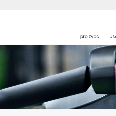
proizvodi
us
g