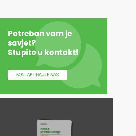
Potreban vam je
savjet?
Stupite u kontakt!
KONTAKTIRAJTE NAS