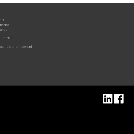
 19
elmond
lands
 382 919
@sandersheftrucks.nl