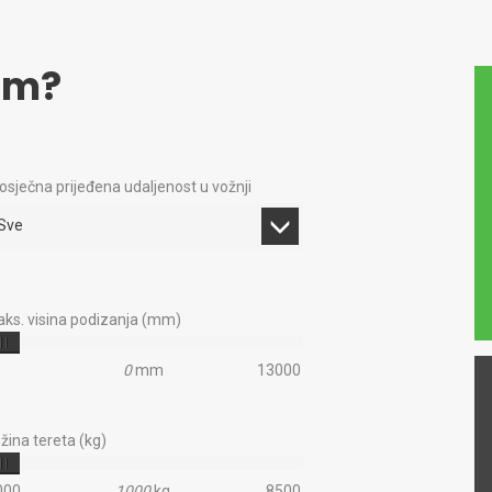
am?
osječna prijeđena udaljenost u vožnji
Sve
ks. visina podizanja (mm)
0
mm
13000
žina tereta (kg)
000
1000
kg
8500