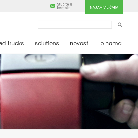
Stupite u
NAJAM VILIČARA
kontakt
PRETRAG
ed trucks
solutions
novosti
o nama