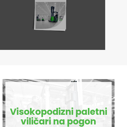
Visokopodizni paletni
viličari na pogon