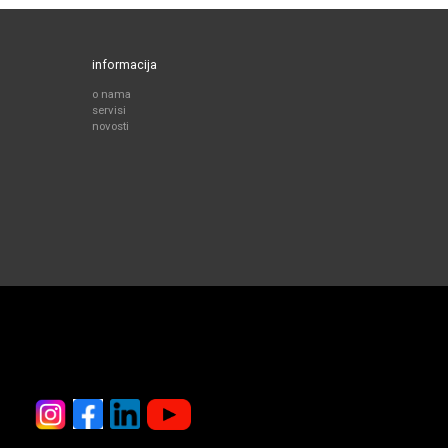
informacija
o nama
servisi
novosti