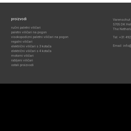
proizvodi
Varenschut
5705 DK H
ručni paletni viličari
The Nether
paletni viličari na pogon
visokopodizni paletni viličari na pogon
Tel:
+31 492
regalni viličari
Email:
info
električni viličari s 3 kotača
električni viličari s 4 kotača
motorni viličari
rabljeni viličari
ostali proizvodi