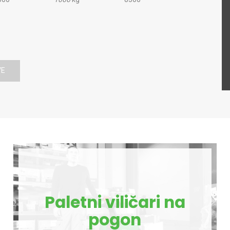
VE
Paletni viličari na
pogon