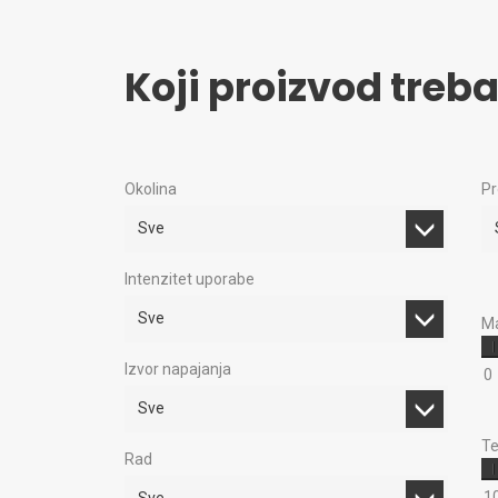
Koji proizvod treb
Okolina
Pr
Sve
Intenzitet uporabe
Sve
Ma
Izvor napajanja
0
Sve
Te
Rad
1
Sve