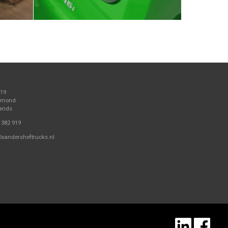
 19
elmond
lands
 382 919
@sandersheftrucks.nl