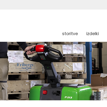
storitve
izdelki
g