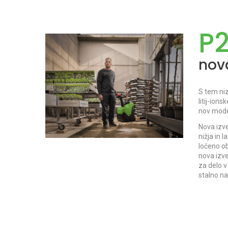
P2
nova
S tem niz
litij-ion
nov model
Nova izve
nižja in 
ločeno ob
nova izve
za delo v
stalno na 