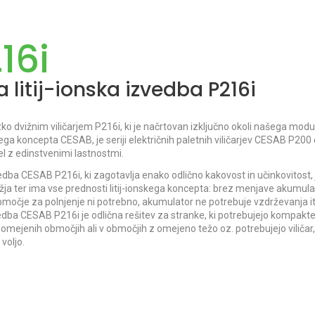
16i
 litij-ionska izvedba P216i
ko dvižnim viličarjem P216i, ki je načrtovan izključno okoli našega mod
skega koncepta CESAB, je seriji električnih paletnih viličarjev CESAB P20
 z edinstvenimi lastnostmi.
dba CESAB P216i, ki zagotavlja enako odlično kakovost in učinkovitost, j
lažja ter ima vse prednosti litij-ionskega koncepta: brez menjave akumula
močje za polnjenje ni potrebno, akumulator ne potrebuje vzdrževanja it
dba CESAB P216i je odlična rešitev za stranke, ki potrebujejo kompakten
 omejenih območjih ali v območjih z omejeno težo oz. potrebujejo viličar, 
voljo.