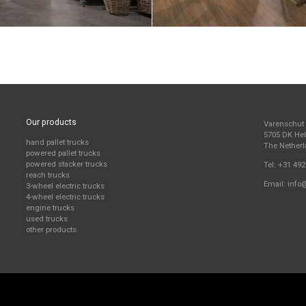
Our products
Varenschut
5705 DK H
hand pallet trucks
The Nether
powered pallet trucks
powered stacker trucks
Tel:
+31 492
reach trucks
Email:
info
3-wheel electric trucks
4-wheel electric trucks
engine trucks
used trucks
other products