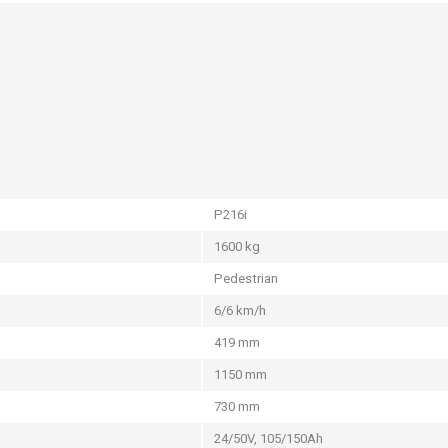
P216i
1600 kg
Pedestrian
6/6 km/h
419 mm
1150 mm
730 mm
24/50V, 105/150Ah