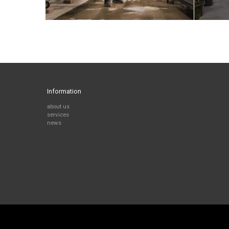
Information
about us
services
news