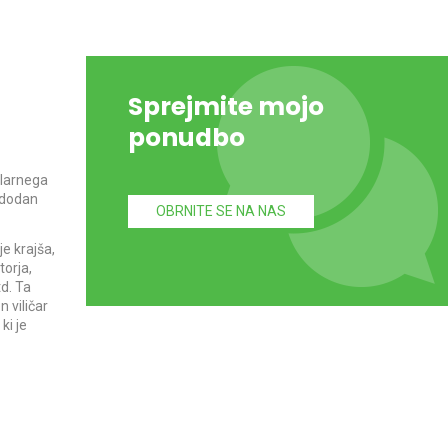
Sprejmite mojo
ponudbo
ularnega
0 dodan
OBRNITE SE NA NAS
e krajša,
torja,
d. Ta
 viličar
ki je