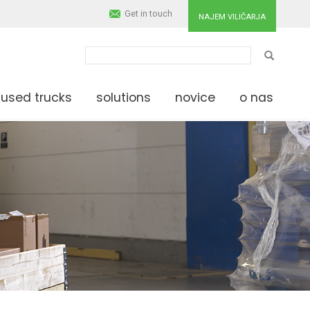
Get in touch
NAJEM VILIČARJA
IŠČI
used trucks
solutions
novice
o nas