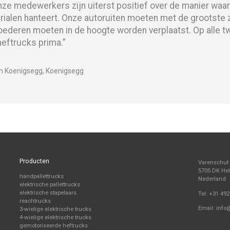
onze medewerkers zijn uiterst positief over de manier waa
rialen hanteert. Onze autoruiten moeten met de grootste 
oederen moeten in de hoogte worden verplaatst. Op alle 
heftrucks prima.”
n Koenigsegg, Koenigsegg
Producten
Varenschut
5705 DK H
handpallettrucks
Nederland
elektrische pallettrucks
elektrische stapelaars
Tel:
+31 492
reachtrucks
Email:
info
3-wielige elektrische trucks
4-wielige elektrische trucks
gemotoriseerde heftrucks