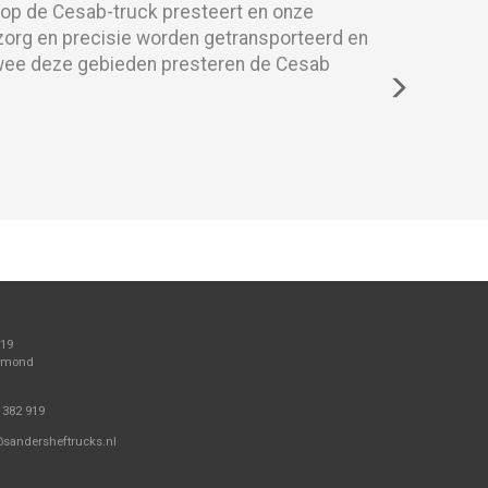
rop de Cesab-truck presteert en onze
zorg en precisie worden getransporteerd en
twee deze gebieden presteren de Cesab
 19
elmond
 382 919
@sandersheftrucks.nl