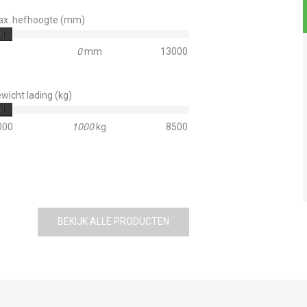
x. hefhoogte (mm)
0
mm
13000
wicht lading (kg)
000
1000
kg
8500
BEKIJK ALLE PRODUCTEN