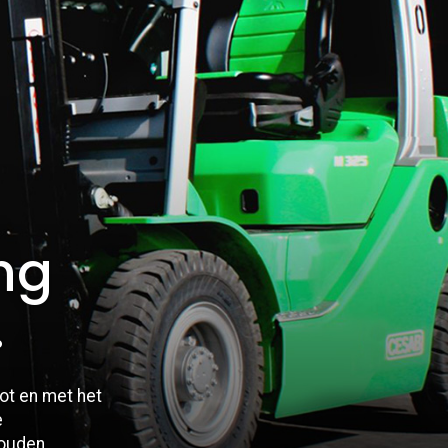
ng
.
tot en met het
e
houden.