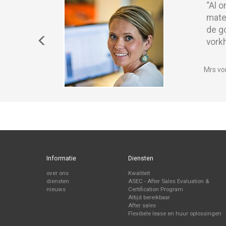
“Al 
n ruimte
mate
liteit van
de g
oneert.”
vork
Mrs vo
Informatie
Diensten
over ons
Kwaliteit
diensten
ASEC - After Sales Evaluation &
nieuws
Certification Program
Altijd bereikbaar
After sales
Flexibele lease en huur oplossingen