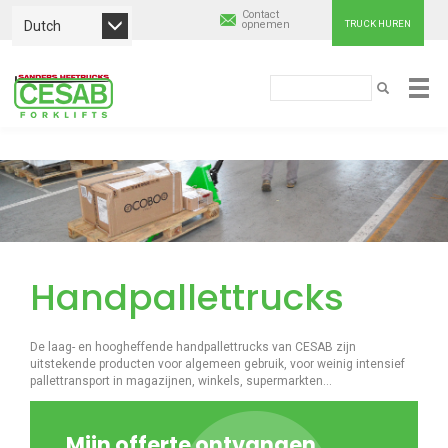
Contact
Dutch
opnemen
TRUCK HUREN
Cesab
Zoeken
ZOEKEN
Material
Overslaan
Handling
en
naar
Europe
de
inhoud
gaan
Handpallettrucks
De laag- en hoogheffende handpallettrucks van CESAB zijn
uitstekende producten voor algemeen gebruik, voor weinig intensief
pallettransport in magazijnen, winkels, supermarkten…
Mijn offerte ontvangen