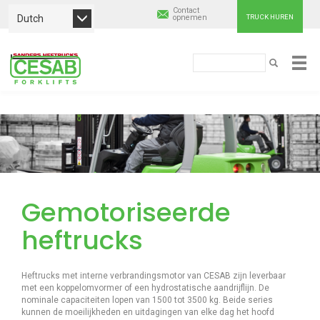
Contact
Dutch
opnemen
TRUCK HUREN
Cesab
Zoeken
ZOEKEN
Material
Overslaan
Handling
en
naar
Europe
de
inhoud
gaan
Gemotoriseerde
heftrucks
Heftrucks met interne verbrandingsmotor van CESAB zijn leverbaar
met een koppelomvormer of een hydrostatische aandrijflijn. De
nominale capaciteiten lopen van 1500 tot 3500 kg. Beide series
kunnen de moeilijkheden en uitdagingen van elke dag het hoofd