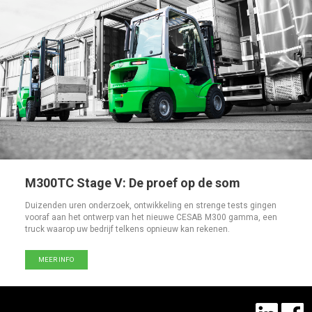
M300TC Stage V: De proef op de som
Duizenden uren onderzoek, ontwikkeling en strenge tests gingen
vooraf aan het ontwerp van het nieuwe CESAB M300 gamma, een
truck waarop uw bedrijf telkens opnieuw kan rekenen.
MEER INFO