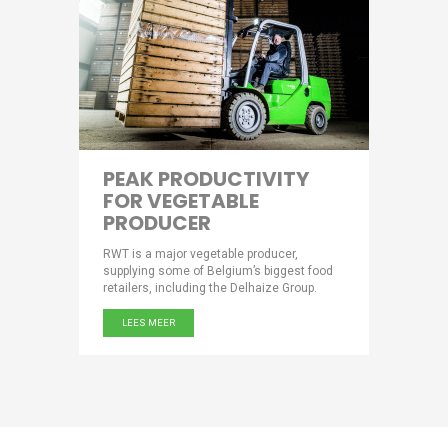
PEAK PRODUCTIVITY
FOR VEGETABLE
PRODUCER
RWT is a major vegetable producer,
supplying some of Belgium’s biggest food
retailers, including the Delhaize Group.
LEES MEER