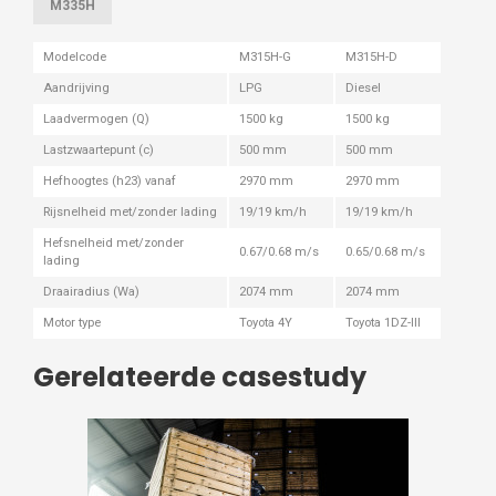
M335H
Modelcode
M315H-G
M315H-D
Aandrijving
LPG
Diesel
Laadvermogen (Q)
1500 kg
1500 kg
Lastzwaartepunt (c)
500 mm
500 mm
Hefhoogtes (h23) vanaf
2970 mm
2970 mm
Rijsnelheid met/zonder lading
19/19 km/h
19/19 km/h
Hefsnelheid met/zonder
0.67/0.68 m/s
0.65/0.68 m/s
lading
Draairadius (Wa)
2074 mm
2074 mm
Motor type
Toyota 4Y
Toyota 1DZ-III
Gerelateerde casestudy