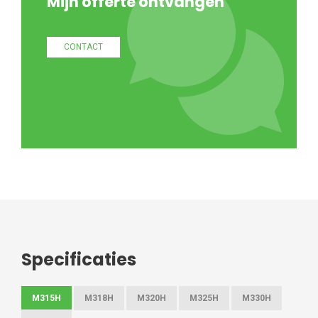
Mijn offerte ontvangen
CONTACT
Specificaties
M315H
M318H
M320H
M325H
M330H