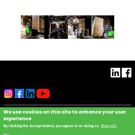
We use cookies on this site to enhance your user
© Copyright www.cesab-forklifts.eu, All rights reserved
- Toyota Material Handling
experience
Manufacturing Italy S.P.A.
Footer
By clicking the Accept button, you agree to us doing so.
Meer info
Legal Notice and Privacy Policy
Compliance
Wanneer u deze website bezoekt, verwerken wij een aantal persoonsgegevens. Deze