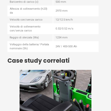
Baricentro di carico (c)
500 mm
Altezza di sollevamento (h23)
2970 mm
da
Velocità con/senza carico
12/12.5 km/h
Velocità di sollevamento
0.32/0.52 m/s
con/senza carico
Raggio di sterzata (Wa)
1234 mm
Voltaggio della batteria/ Portata
24V / 400-500 Ah
nominale (5h)
Case study correlati