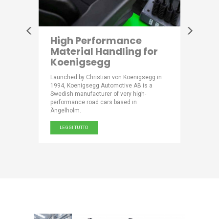
ooses
High Performance
Natur
Material Handling for
Acqu
Koenigsegg
Scotti has
Part of th
SAB
mineral w
Launched by Christian von Koenigsegg in
ling
name from
1994, Koenigsegg Automotive AB is a
ly.
where its 
Swedish manufacturer of very high-
discovere
performance road cars based in
Ängelholm.
LEGGI 
LEGGI TUTTO