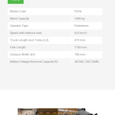
Model Code
P216i
Rated Capacity
1600 kg
Operator Type
Pedestrian
Speed with/without load
6/6 km/h
Truck Length excl. Forks (L2)
419 mm
Fork Length
1150 mm
Chassis Width (b1)
730 mm
Battery Voltage/Nominal Capacity K5
24/50V, 105/150Ah