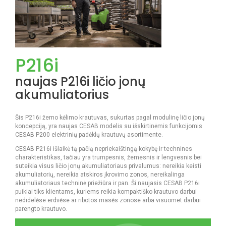
P216i
naujas P216i ličio jonų
akumuliatorius
Šis P216i žemo kėlimo krautuvas, sukurtas pagal modulinę ličio jonų
koncepciją, yra naujas CESAB modelis su išskirtinėmis funkcijomis
CESAB P200 elektrinių padėklų krautuvų asortimente.
CESAB P216i išlaikė tą pačią nepriekaištingą kokybę ir technines
charakteristikas, tačiau yra trumpesnis, žemesnis ir lengvesnis bei
suteikia visus ličio jonų akumuliatoriaus privalumus: nereikia keisti
akumuliatorių, nereikia atskiros įkrovimo zonos, nereikalinga
akumuliatoriaus techninė priežiūra ir pan. Ši naujasis CESAB P216i
puikiai tiks klientams, kuriems reikia kompaktiško krautuvo darbui
nedidelėse erdvėse ar ribotos masės zonose arba visuomet darbui
parengto krautuvo.