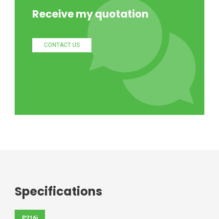
Receive my quotation
CONTACT US
Specifications
P216i