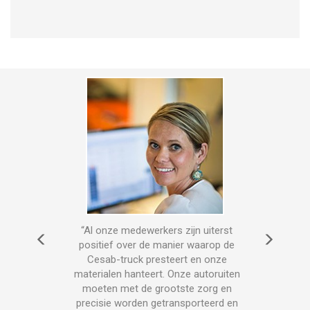
g
“Al onze medewerkers zijn uiterst
"Do
n
positief over de manier waarop de
hun 
 is er
Cesab-truck presteert en onze
doo
k denk
materialen hanteert. Onze autoruiten
een u
f, hun
moeten met de grootste zorg en
mate
 de
precisie worden getransporteerd en
bestu