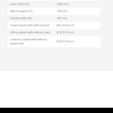
Load Centre (c)
1200 mm
Stand height (h7)
138 mm
Overall width (b1)
790 mm
Travel speed with/without load
8,0/12,0 km/h
Lifting speed with/without load
0,13/0,15 m/s
Lowering speed with/without
0,22/0,18 m/s
speed load