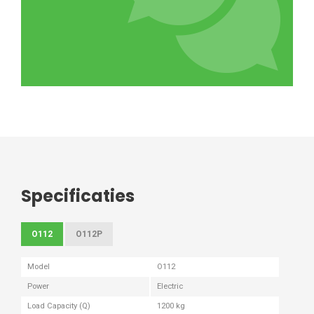
Specificaties
O112
O112P
Model
O112
Power
Electric
Load Capacity (Q)
1200 kg