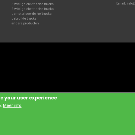
Email:
info
3-wielige elektrische trucks
4-wielige elektrische trucks
gemotoriseerde heftrucks
gebruikte trucks
andere producten
ce your user experience
Handling Manufacturing Italy S.P.A.
Meer info
o.
ens. Deze gegevens worden gebruikt voor profilerings- en direct marketing-do
ntegrale en veilige manier waarbij wij de wet- en regelgeving in acht nemen.