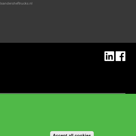
@sandersheftrucks.nl
eleinden,
Accept all cookies
Withdraw consent