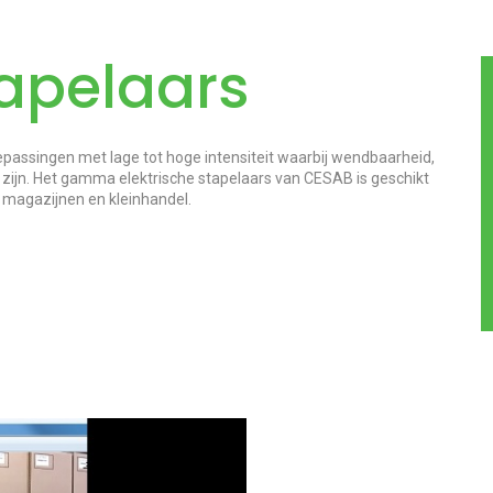
tapelaars
epassingen met lage tot hoge intensiteit waarbij wendbaarheid,
n zijn. Het gamma elektrische stapelaars van CESAB is geschikt
, magazijnen en kleinhandel.