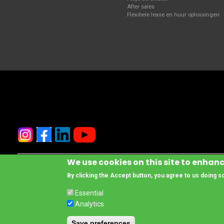
After sales
Flexibele lease en huur oplossingen
We use cookies on this site to enhan
© Copyright www.cesab-forklifts.eu, All rights reserved
- Toyota Material 
By clicking the Accept button, you agree to us doing s
Footer
Legal Notice and Privacy Policy
Compliance
Essential
Wanneer u deze website bezoekt, verwerken wij een aantal persoonsgegev
Analytics
alsmede voor statistische en onderzoeksdoeleinden. Dit doen wij op een i
Save preferences