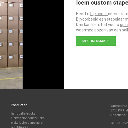
Icem custom stape
Heeft u
bijzonder
intern tran
Bijvoorbeeld een
stapelaar m
Dan kan Icem het voor u
op 
waarmee dozen van een pal
MEER INFORMATIE
Producten
Varenschut
5705 DK H
handpallettrucks
Nederland
elektrische pallettrucks
elektrische stapelaars
Tel:
+31 492
reachtrucks