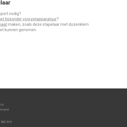
laar
sport nodig?
et bijzonder voorzetapparatuur
?
maat
maken, zoals deze stapelaar met dozenklem
let kunnen genomen.
 19
elmond
 382 919