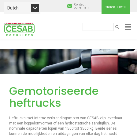
Contact
Dutch
opnemen
TRUCK HUREN
Cesab
Zoeken
ZOEKEN
Material
Overslaan
Handling
en
naar
Europe
de
inhoud
gaan
Gemotoriseerde
heftrucks
Heftrucks met interne verbrandingsmotor van CESAB zijn leverbaar
met een koppelomvormer of een hydrostatische aandrijflijn. De
nominale capaciteiten lopen van 1500 tot 3500 kg. Beide series
kunnen de moeilijkheden en uitdagingen van elke dag het hoofd