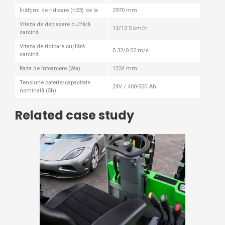
Înălţimi de ridicare (h23) de la
2970 mm
Viteza de deplasare cu/fără
12/12.5 km/h
sarcină
Viteza de ridicare cu/fără
0.32/0.52 m/s
sarcină
Raza de întoarcere (Wa)
1234 mm
Tensiune baterie/capacitate
24V / 400-500 Ah
nominală (5h)
Related case study