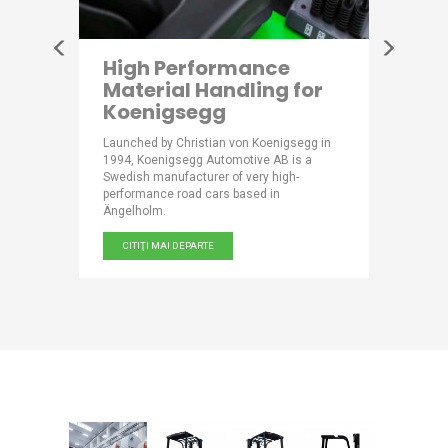
ooses
High Performance
Natur
Material Handling for
Acqu
Koenigsegg
Scotti has
Part of th
SAB
mineral w
Launched by Christian von Koenigsegg in
ling
name from
1994, Koenigsegg Automotive AB is a
ly.
where its 
Swedish manufacturer of very high-
discovere
performance road cars based in
Ängelholm.
CITIŢI 
CITIŢI MAI DEPARTE