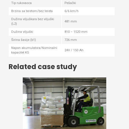
Tip rukovaoca
Pešački
Brzina sa teretom/bez tereta
6/6 km/h
Dužina viljuškara bez viljuški
481 mm
(L2)
Dužina viljuški
810 – 1520 mm
Širina šasije (b1)
726 mm
Napon akumulatora/Nominalni
24V / 150 Ah
kapacitet K5
Related case study