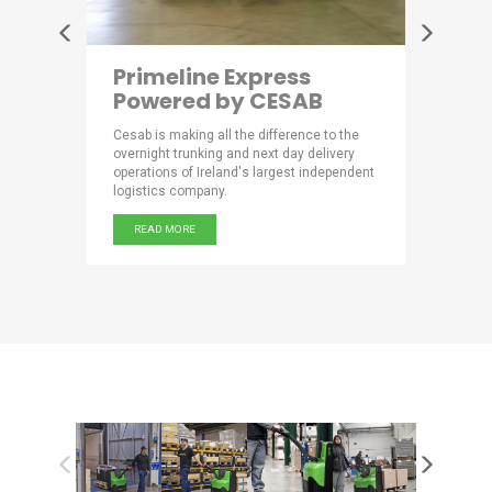
r
Primeline Express
Luxu
Powered by CESAB
Choo
quality
Cesab is making all the difference to the
As a succ
d market
overnight trunking and next day delivery
food prod
operations of Ireland's largest independent
leader in 
883.
logistics company.
Peijnenbu
READ MORE
READ 