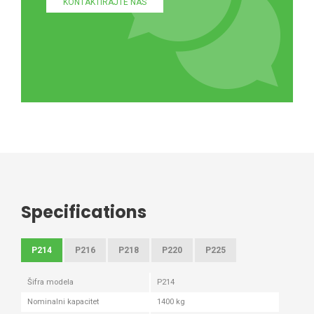
KONTAKTIRAJTE NAS
Specifications
P214
P216
P218
P220
P225
Šifra modela
P214
Nominalni kapacitet
1400 kg