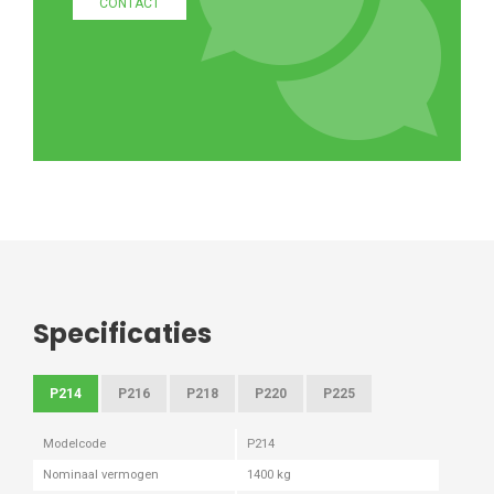
CONTACT
Specificaties
P214
P216
P218
P220
P225
Modelcode
P214
Nominaal vermogen
1400 kg