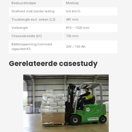
Bestuurderstype
Meeloop
Snelheid met/zonder lading
6/6 km/h
Trucklengte excl. vorken (L2)
481 mm
Vorklengte
810 – 1520 mm
Chassisbreedte (b1)
726 mm
Batterijspanning/nominale
24V / 150 Ah
capaciteit K5
Gerelateerde casestudy