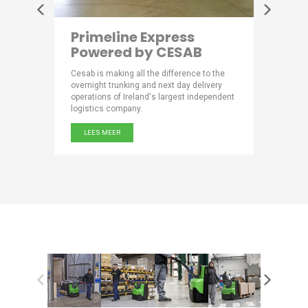
r
Primeline Express
Luxu
Powered by CESAB
Choo
quality
Cesab is making all the difference to the
As a succ
d market
overnight trunking and next day delivery
food prod
operations of Ireland's largest independent
leader in 
883.
logistics company.
Peijnenbu
LEES MEER
LEES M