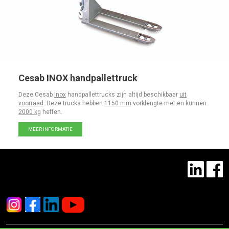
Cesab INOX handpallettruck
Deze Cesab
Inox
handpallettrucks zijn altijd beschikbaar
uit
voorraad
. Deze trucks hebben
1150 mm
vorklengte met en kunnen
2000 kg
heffen.
MEER INFORMATIE