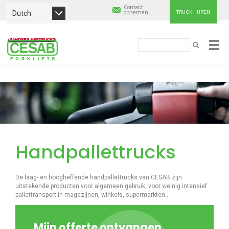
Contact
Dutch
opnemen
TRUCK HUREN
Cesab
Zoeken
ZOEKEN
Material
Overslaan
Handling
en
naar
Europe
de
inhoud
gaan
Handpallettrucks
De laag- en hoogheffende handpallettrucks van CESAB zijn
uitstekende producten voor algemeen gebruik, voor weinig intensief
pallettransport in magazijnen, winkels, supermarkten…
Mijn offerte ontvangen