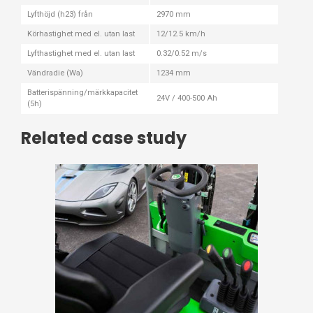
Lyfthöjd (h23) från
2970 mm
Körhastighet med el. utan last
12/12.5 km/h
Lyfthastighet med el. utan last
0.32/0.52 m/s
Vändradie (Wa)
1234 mm
Batterispänning/märkkapacitet
24V / 400-500 Ah
(5h)
Related case study