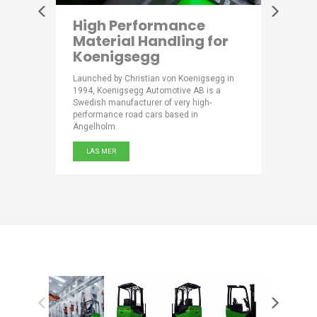
ooses
High Performance
Natur
Material Handling for
Acqu
Koenigsegg
Scotti has
Part of th
SAB
mineral w
Launched by Christian von Koenigsegg in
ling
name from
1994, Koenigsegg Automotive AB is a
ly.
where its 
Swedish manufacturer of very high-
discovere
performance road cars based in
Ängelholm.
LÄS ME
LÄS MER