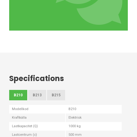
Specifications
B210
B213
B215
Modellkod
B210
Kraftkälla
Elektrisk
Lastkapacitet (Q)
1000 kg
Lastcentrum (c)
500 mm