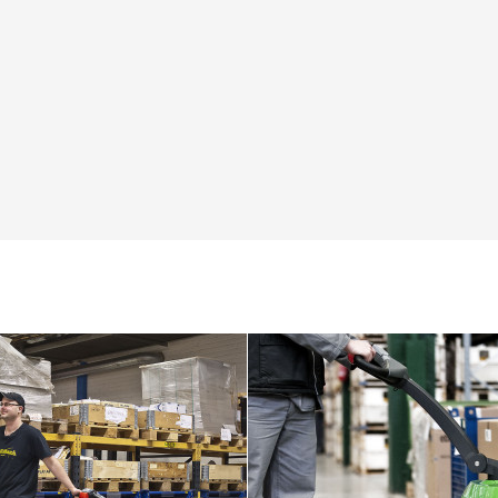
undisputed market leader i
gingerbread, Koninklijke Pe
was established in 1883.
SKAITYTI DAUGIAU