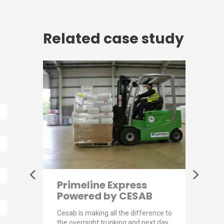
Related case study
er
Primeline Express
Luxu
Powered by CESAB
Cho
rer of
Cesab is making all the difference to
As a su
he
the overnight trunking and next day
quality