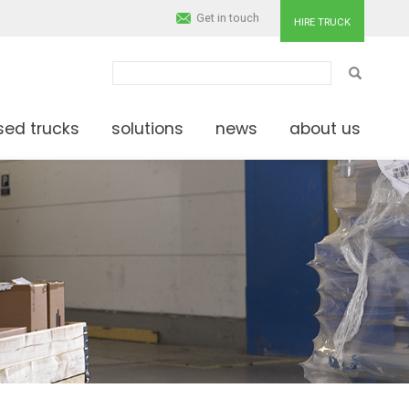
Get in touch
HIRE TRUCK
PAIEŠKA
sed trucks
solutions
news
about us