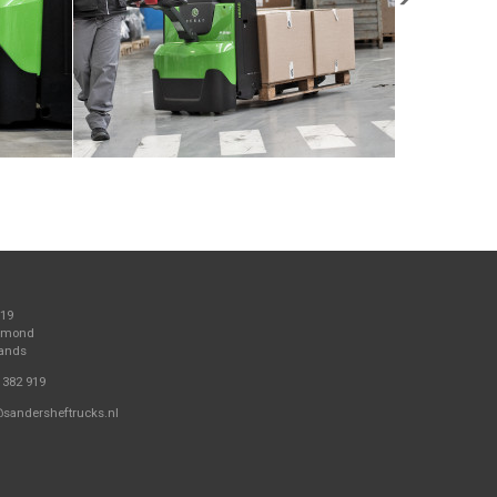
 19
elmond
lands
 382 919
@sandersheftrucks.nl