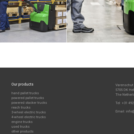
Our products
Varenschut
5705 DK H
hand pallet trucks
The Nether
powered pallet trucks
powered stacker trucks
Tel:
+31 492
reach trucks
Email:
info
3-wheel electric trucks
4-wheel electric trucks
engine trucks
used trucks
other products