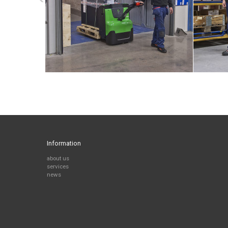
Information
about us
services
news