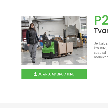
P
Tva
Jei kalb
krautuvų 
suapvalin
manevring
DOWNLOAD BROCHURE