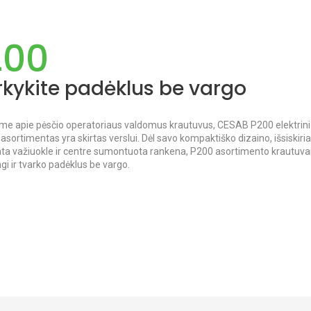
200
rkykite padėklus be vargo
ame apie pėsčio operatoriaus valdomus krautuvus, CESAB P200 elektrini
asortimentas yra skirtas verslui. Dėl savo kompaktiško dizaino, išsiskiri
ta važiuokle ir centre sumontuota rankena, P200 asortimento krautuvai
i ir tvarko padėklus be vargo.