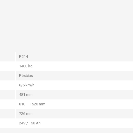
P214
1400 kg
Pėsčias
6/6 km/h
481 mm
810 – 1520 mm
Luxury Food Mak
726 mm
Chooses CESAB
24V / 150 Ah
As a successful manufactu
quality food products and t