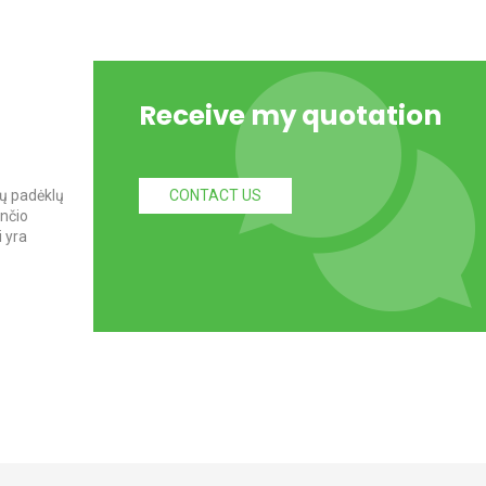
Receive my quotation
ų padėklų
CONTACT US
ančio
 yra