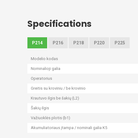
Specifications
P214
P216
P218
P220
P225
Modelio kodas
Nominalioji galia
Operatorius
Greitis su kroviniu / be krovinio
Krautuvo ilgis be šakių (L2)
Šakių ilgis
Važiuoklės plotis (b1)
Akumuliatoriaus įtampa / nominali galia K5