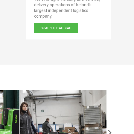
n
delivery operations of Ireland's
undispu
ijnenburg
largest independent logistics
gingerb
company.
was est
SKAITYTI DAUGIAU
SKAI