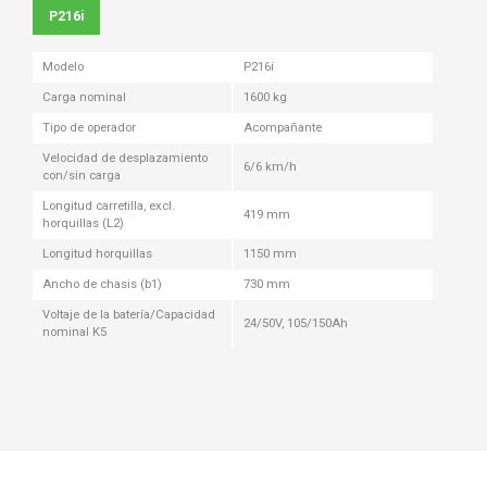
P216i
Modelo
P216i
Carga nominal
1600 kg
Tipo de operador
Acompañante
Velocidad de desplazamiento
6/6 km/h
con/sin carga
Longitud carretilla, excl.
419 mm
horquillas (L2)
Longitud horquillas
1150 mm
Ancho de chasis (b1)
730 mm
Voltaje de la batería/Capacidad
24/50V, 105/150Ah
nominal K5