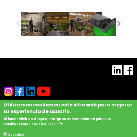
Utilizamos cookies en este sitio web para mejorar
su experiencia de usuario.
© Copyright www.cesab-forklifts.eu, All rights reserved
- Toyota Material Handling
Manufacturing Italy S.P.A.
Al hacer click en Aceptar, otorga su consentimiento para que
Footer
establezcamos cookies.
Más info
Legal Notice and Privacy Policy
Compliance
Wanneer u deze website bezoekt, verwerken wij een aantal persoonsgegevens. Deze
Essential
gegevens worden gebruikt voor profilerings- en direct marketing-doeleinden,