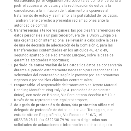
establecidos por el Reglamento Europeo, tales como el derecho a
pedir el acceso a los datos y a la rectificación de estos, a la
cancelación, a la limitación del tratamiento, a oponerse al
tratamiento de estos y, asimismo, a la portabilidad de los datos.
También, tiene derecho a presentar reclamaciones ante la
autoridad de control;
transferencias a terceros países:
las posibles transferencias de
datos personales a un país tercero fuera de la Unión Europa o a
una organización internacional se llevarán a cabo sobre la base
de una de decisión de adecuación de la Comisión o, para las
transferencias contempladas en los artículos 46, 47 o 49,
segundo apartado, del Reglamento Europeo, sobre la base de
garantías apropiadas y oportunas;
periodo de conservación de los datos:
los datos se conservarán
durante el periodo estrictamente necesario para responder a las
solicitudes del interesado o según lo previsto por las normativas
vigentes o por posibles cláusulas contractuales;
responsable
: el responsable del tratamiento es Toyota Material
Handling Manufacturing Italy S.p.A. (sociedad de accionista
único), con sede en Bolonia, Via Persicetana Vecchia n.º 10, a
través de su representante legal pro tempore;
delegado de protección de datos/data protection officer:
el
delegado de protección de datos es don Juri Torreggiani, con
estudio sito en Reggio Emilia, Via Piccard n.º 16/G, tel.
0522/38.28.11, fax 0522/38.79.96: podrá dirigir todas sus
solicitudes de aclaraciones o información a dicho delegado.