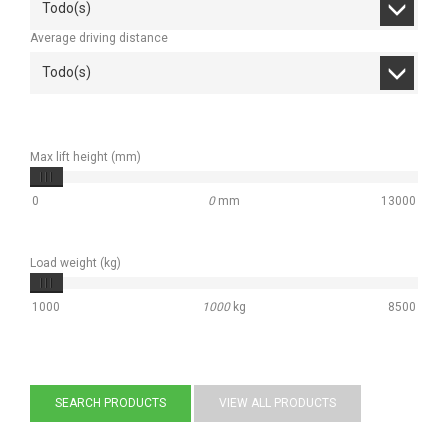
Todo(s)
Average driving distance
Todo(s)
Max lift height (mm)
0
0
mm
13000
Load weight (kg)
1000
1000
kg
8500
SEARCH PRODUCTS
VIEW ALL PRODUCTS