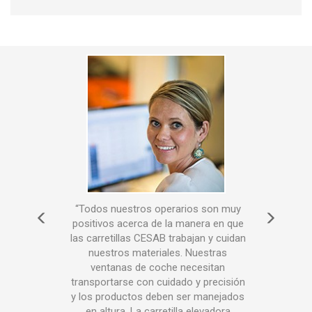
vas de
“Todos nuestros operarios son muy
“L
io y el
positivos acerca de la manera en que
Cesa
 y no
las carretillas CESAB trabajan y cuidan
visi
o que
nuestros materiales. Nuestras
obre
ventanas de coche necesitan
inco
io y
transportarse con cuidado y precisión
ma
ucto
y los productos deben ser manejados
oper
nte
en altura. La carretilla elevadora
la n